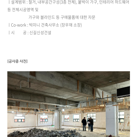
ㅣ설계범위 : 철거, 내부공간구성(3층 전체), 붙박이 가구, 인테리어 하드웨어
등 전체시공영역 및
가구와 블라인드 등 구매물품에 대한 자문
ㅣCo-work : 빅미니 건축사무소 (장우재 소장)
ㅣ시 공 : 신길신성건설
[공사중 사진]