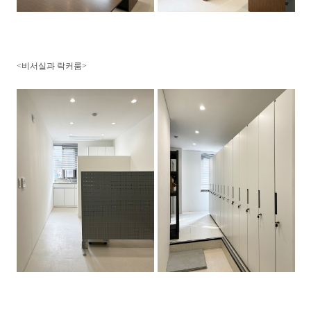
<비서실과 락커룸>