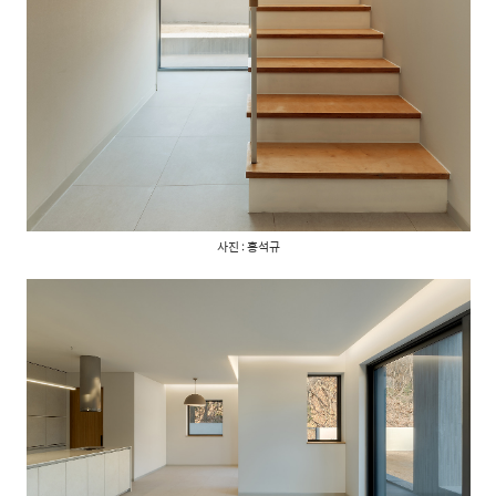
사진 : 홍석규