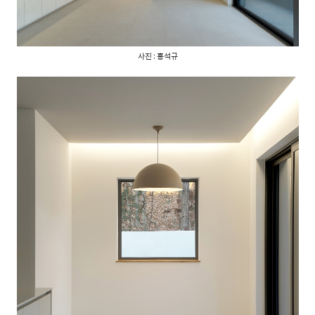
사진 : 홍석규